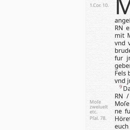
1.Cor. 10.
angeſ
RN e
mit 
vnd 
brud
fur 
geben
Fels 
vnd j
Da
9
RN /
Moſe
Moſe 
zweiuelt
ne f
etc.
Höre
Pſal. 78.
euch