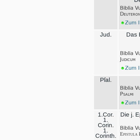
Biblia V
Deuteron
Zum I
Jud.
Das 
Biblia V
Judicum
Zum I
Pſal.
Biblia V
Psalmi
Zum I
1.Cor.
Die j. E
1.
Corin.
Biblia V
1.
Epistula 
Corinth.