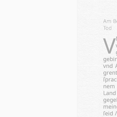
Am Be
Tod
V
gebi
vnd 
gren
ſpra
nem 
Land 
geg
mein
ſeid