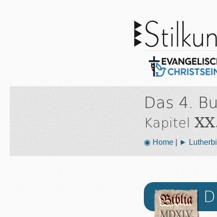
Das 4. B
XX
Kapitel
◉ Home
|
► Lutherbi
D