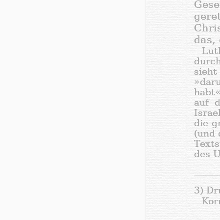
Gese
gere
Chri
das,
Lut
durch
sieht
»daru
habt«
auf d
Israe
die g
(und 
Texts
des U
3) Dr
Kor