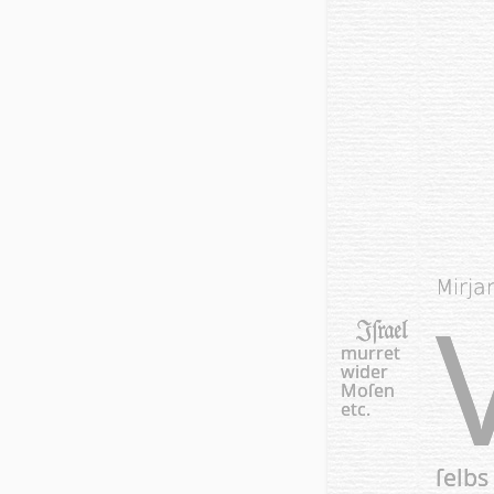
Mirja
Iſ­ra­el
murret
wi­der
Moſen
etc.
ſelbs