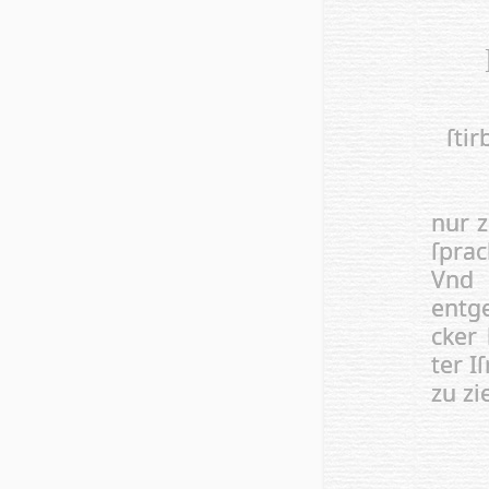
ſtir
nur z
ſprac
Vnd
entg
cker
ter I
zu zi