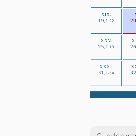
XIX.
19,
20
1-22
XXV.
X
25,
26
1-19
XXXI.
XX
31,
32
1-54