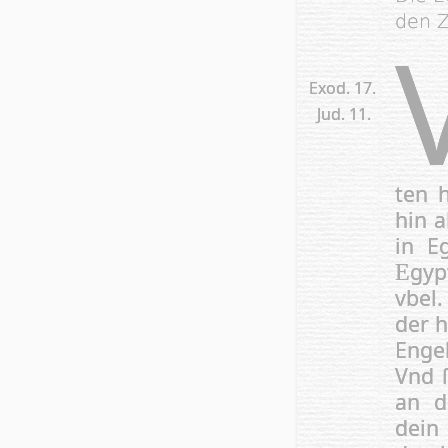
den Z
Exod. 17.
Jud. 11.
ten 
hin a
in E
gyp
E
vbel
der h
Engel
Vnd ſ
an d
dein