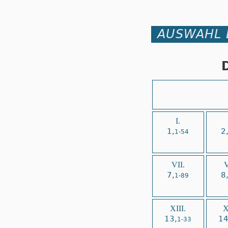
AUSWAHL 
I.
1,
2
1-54
VII.
V
7,
8
1-89
XIII.
X
13,
14
1-33