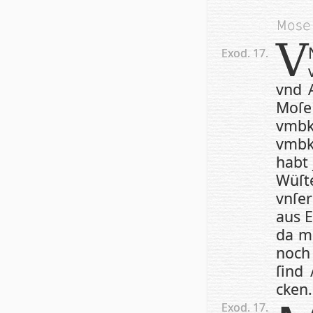
Mose 
V
Exod. 17.
vnd 
Moſe
vmbk
vmbk
habt 
Wü­ſt
vn­ſ
aus E
da m
noch
ſind 
cken.
Exod. 17.