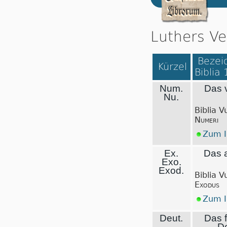
Luthers Ve
Bezeic
Kürzel
Biblia
Num.
Das v
Nu.
Biblia V
Numeri
Zum I
Ex.
Das 
Exo.
Exod.
Biblia V
Exodus
Zum I
Deut.
Das f
D