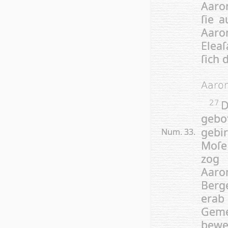
Aaron
ſie 
Aaron
Ele­a
ſich 
Aaron
D
27
gebot
gebir
Num. 33.
Moſe 
zog 
Aaro
Berg
erab
Ge­me
bewei