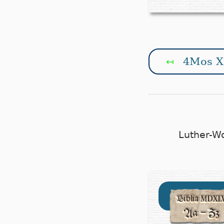
4Mos X
↤
Luther-W