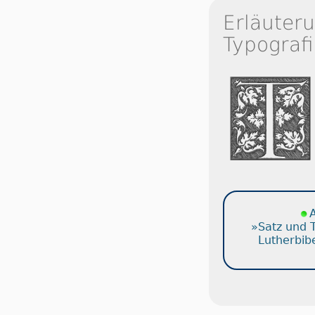
Erläuter
Typografi
A
»Satz und 
Lutherbib