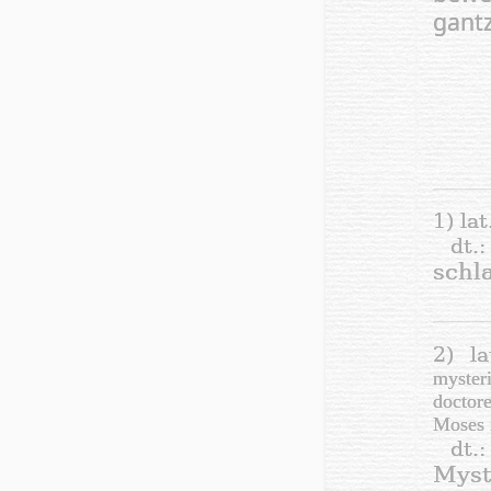
gantze
1) lat
dt
schla
2) l
myster
doctore
Moses i
dt.
Myst