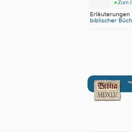
Zum I
Erläuterungen
biblischer Büc
™