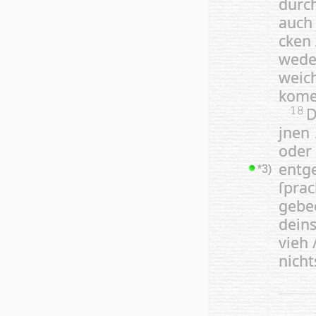
durc
auch 
cken 
wede
weic
ko­m
18
jnen 
oder
entg
*3)
ſpra
gebe
deins
vieh 
nicht