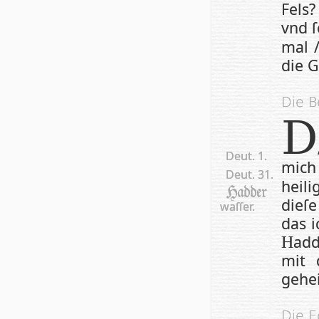
Fels
vnd 
mal /
die G
Die B
D
Deut. 1.
mic
Deut. 31.
heili
Hadder
die­ſ
waſ­ſer.
das 
adde
H
mit 
gehei
Die E