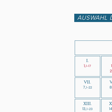
AUSWAHL D
I.
1,
1
1-17
2
VII.
V
7,
8
1-22
XIII.
X
13,
14
1-23