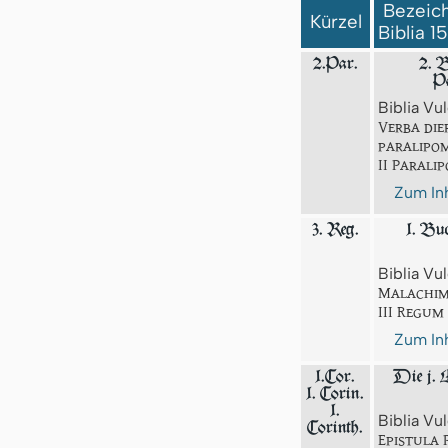
Bezeich
Kürzel
Biblia 1
2.Par.
2. B
Pa
Biblia Vul
Verba die
paralipo
II Parali
Zum Inh
3. Reg.
1. Bu
Biblia Vul
Malachim
III Regum
Zum Inh
1.Cor.
Die j. 
1. Corin.
1.
Biblia Vul
Corinth.
Epistula 