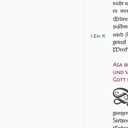
nicht 
es wer
Erde
zuſchm
wird ſi
1. Cor. 15.
getroſ
Werck h
Asa b
und s
Gott 
gan­tz
S
tedt