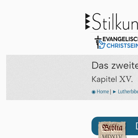
Das zweit
XV.
Kapitel
◉ Home
|
► Lutherbibe