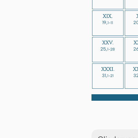
XIX.
19,
20
1-11
XXV.
X
25,
26
1-28
XXXI.
XX
31,
32
1-21