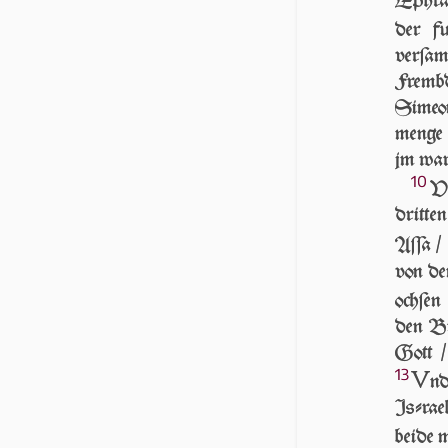
Ephra
der f
verſam
Frembd
Simeo
menge 
jm war
10
VN
dritten
Aſſa 
von d
ochſen 
den Bu
Gott /
13
V
n
Iſ­ra­e
beide 