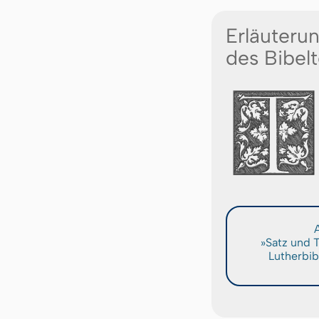
Erläuteru
des Bibelt
A
»Satz und 
Lutherbib