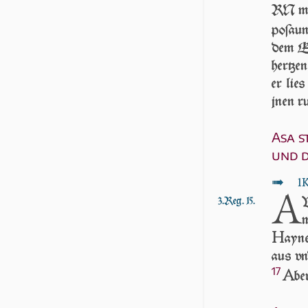
RN mit
poſau
dem Ei
her­tze
er lie
jnen r
Asa s
und 
↦
1
A
V
3.Reg. 15.
m
H
ayn
aus vn
17
A
be