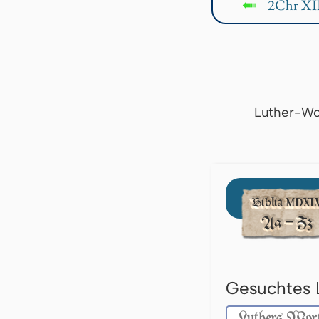
2Chr XII
↤
Luther-Wo
Gesuchtes 