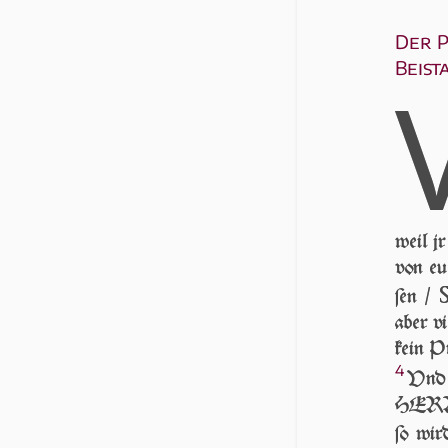
Der P
Beist
weil jr
von eu
ſen /
aber vi
kein Pr
4
Vnd 
HER­RN
ſo wir