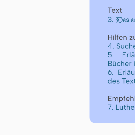
Text
3.
Das an
Hilfen 
4. Such
5. Erl
Bücher 
6. Erlä
des Tex
Empfeh
7. Luth