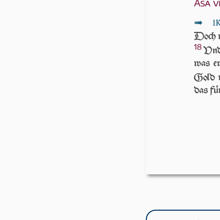
Asa v
↦
1
Doch wa
18
Vnd 
was er
Gold 
das fün