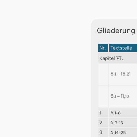
Gliederung
Nr.
Textstelle
VI.
Kapitel
5,
- 15,
1
21
5,
- 11,
1
10
1
6,
1-8
2
6,
9-13
3
6,
14-25