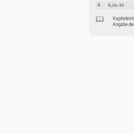
4
6,
26-30
🕮
Ka­pi­tel­ei
An­ga­be der