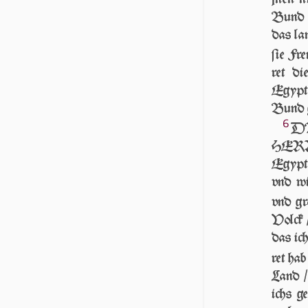
Bund m
das la
ſie Fre
ret di
Egypte
Bund g
6
DAR
HERR /
Egyp­t
vnd wi
vnd gro
Volck /
das ic
ret hab
Land /
ichs g