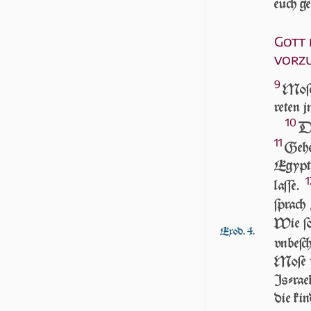
euch g
Gott 
vorz
9
Moſe 
re­ten 
10
DA
11
Gehe
Egyp­te
1
laſſe.
ſprach
Wie ſo
Exod. 4.
vnbeſc
Moſe v
Iſ­ra­
die kin