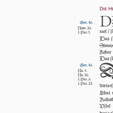
Die 
D
Gen. 46.
Num. 26.
ra­el /
1. Par. 5.
Das ſi
Simeon
Zohar 
Das ſin
Gen. 46.
Nu. 3.
Nu. 26.
1. Par. 6.
1. Par. 23.
dreiſ­
Libni v
Kahat
Vſiel