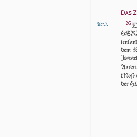
Das 
26
Act.7.
D
HERR ſ
ten­la
dem kö
Iſ­ra­
Aaro
Moſe i
der H