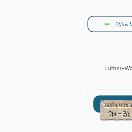
2Mos V
↤
Luther-Wo