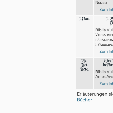
Numeri
Zum Inh
1.Par.
1. 
P
Biblia Vul
Verba die
paralipo
I Parali
Zum Inh
Ac.
Der A
Act.
beſch
Acto.
Biblia Vul
Actus Apo
Zum Inh
Erläuterungen s
Bücher