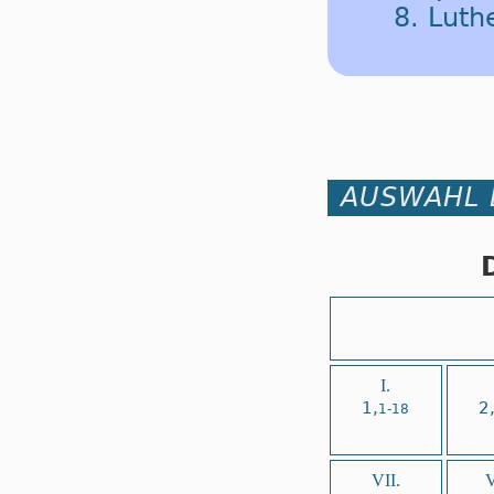
8. Luth
AUSWAHL 
I.
1,
2
1-18
VII.
V