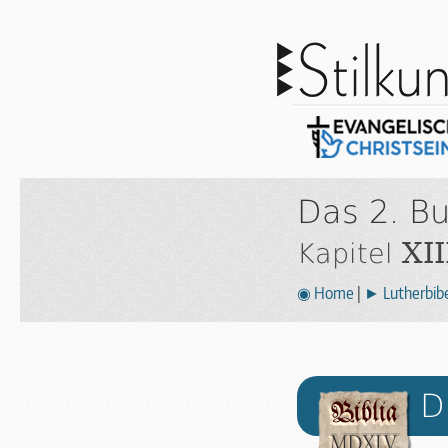
Das 2. B
XII
Kapitel
◉ Home
|
► Lutherbibe
D