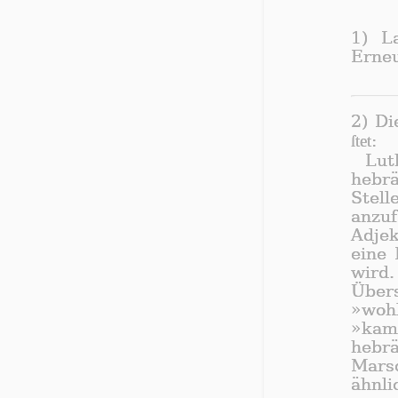
1) L
Erne
2) Di
ſtet
:
Lu
hebr
Stell
anzu
Adjek
eine 
wir
Übe
»woh
»kam
hebr
Marsc
ähnli