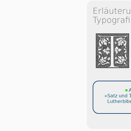
Erläuter
Typografi
A
»Satz und 
Lutherbib