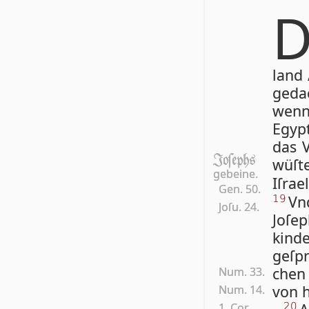
land
geda
wenn 
Egyp­
das V
Joſephs
wü­ſ
gebeine.
Iſ­ra
Gen. 50.
Vn
19
Joſu. 24.
Joſep
kin­
geſp
chen
Num. 33.
von 
Num. 14.
1. Cor.
20