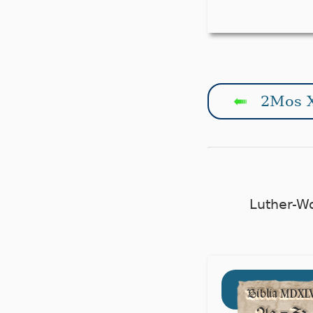
2Mos X
↤
Luther-W