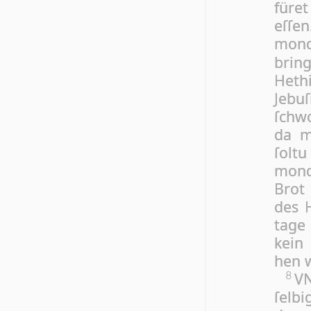
fü­r
eſſe
mon
bring
He­t
Jebu
ſchwo
da m
ſoltu
mon
Brot 
des 
ta­ge
kei
hen w
VN
8
ſel­b