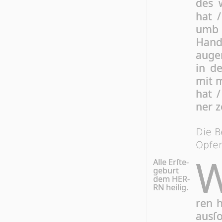
des 
hat 
umb ſ
Hand
augen
in d
mit m
hat 
ner ze
Die B
Opfer
Alle Erſte-
geburt
dem HER­
RN heilig.
ren 
ausſ