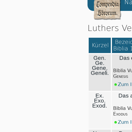
Na
Luthers Ve
Bezeic
Kürzel
Biblia
Gen.
Das 
Ge.
Gene.
Biblia V
Geneſi.
Genesis
Zum I
Ex.
Das 
Exo.
Exod.
Biblia V
Exodus
Zum I