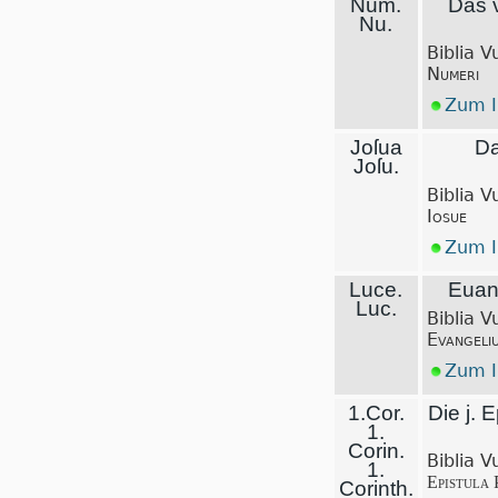
Num.
Das v
Nu.
Biblia V
Numeri
Zum I
Joſua
Da
Joſu.
Biblia V
Iosue
Zum I
Luce.
Euan
Luc.
Biblia V
Evangeli
Zum I
1.Cor.
Die j. E
1.
Corin.
Biblia V
1.
Epistula 
Corinth.