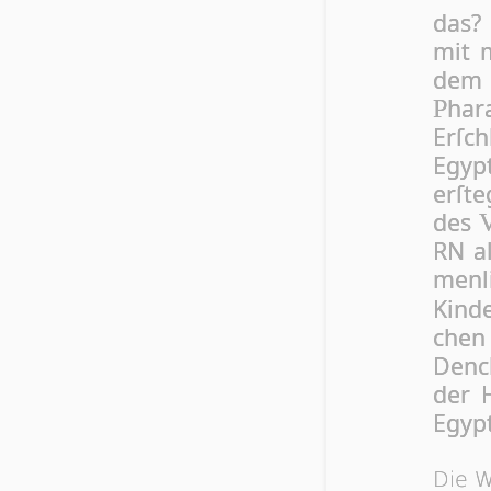
das? 
mit m
de
har
P
Erſch
Egyp
erſte
des
RN al
menli
Kinde
chen
Denc
der 
Egyp­t
Die W