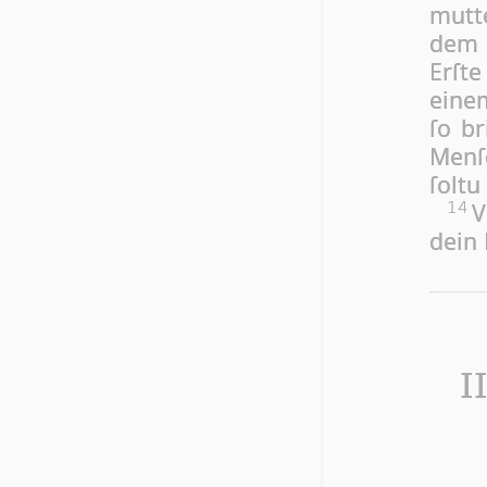
mutte
dem 
Erſt
einem
ſo br
Men­
ſoltu
V
14
dein 
I