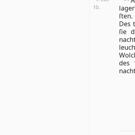
A
lager
10.
ſten.
Des t
ſie 
nacht
leuch
Wolc
des 
nacht