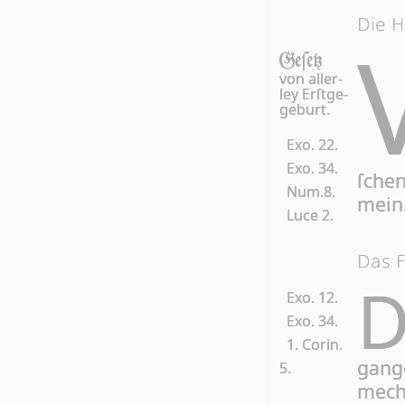
Die H
Ge­ſetz
von al­ler­
ley Erſtge-
geburt.
Exo. 22.
Exo. 34.
ſch
Num.8.
mein
Luce 2.
Das F
Exo. 12.
Exo. 34.
1. Corin.
gan­
5.
mech­