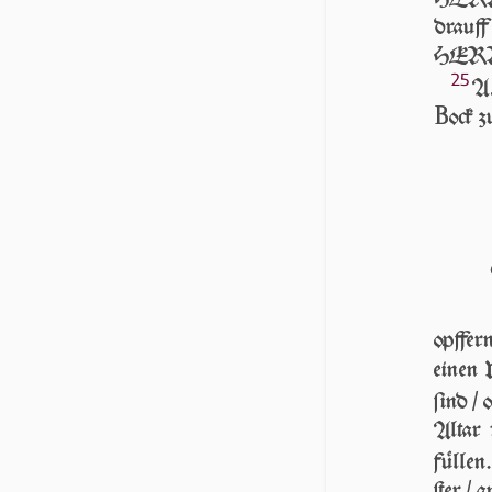
drauff
HER­RN
25
AL
B
ock z
opffer
einen
ſind / 
Altar 
füllen
ſter / 