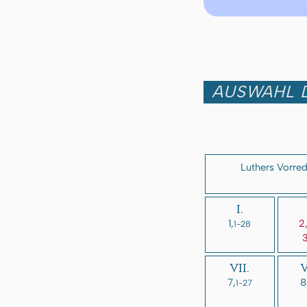
AUSWAHL D
Luthers Vorre
I.
1,
2
1-28
3
VII.
V
7,
8
1-27