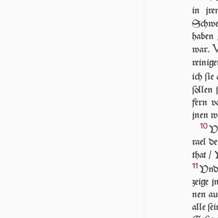
in jr
Schwel
haben 
war.
rei­ni­g
ich ſi
ſollen 
fern v
jnen w
10
VN
ra­el d
that / 
11
Vnd 
zeige j
nen au
alle ſe