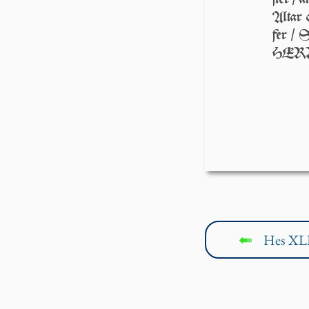
Altar 
fer / 
HER
Hes XLI
↤