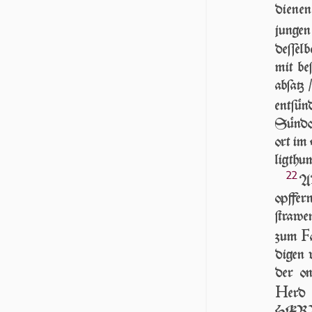
dienen
junge
deſſelb
mit be
abſatz
ent­ſün
Sünd­o
ort im 
lig­thu
22
AB
opffe
ſtrawe
F
zum
di­gen 
der o
H
erd
HER­R