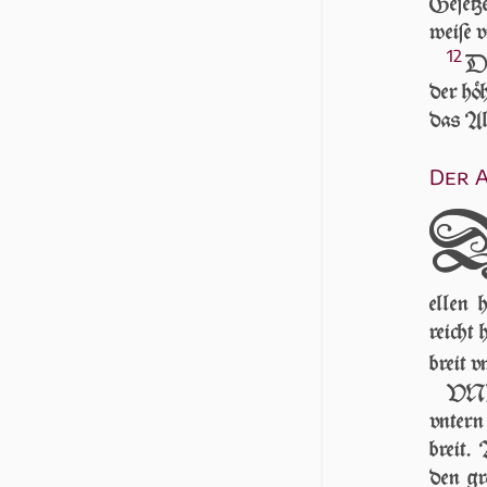
Ge­ſe­t
weiſe v
12
DA
der höh
das All
Der A
ellen 
reicht 
breit v
VND 
vntern
breit.
den grö