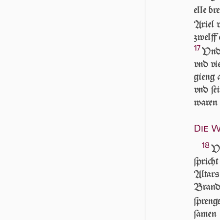
elle bre
Ariel 
zwelff 
17
Vnd 
vnd vie
gieng a
vnd ſei
waren 
Die W
18
VN
ſprich
Altars
Brand­
ſpreng
ſamen 