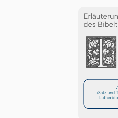
Erläuteru
des Bibelt
A
»Satz und 
Lutherbib