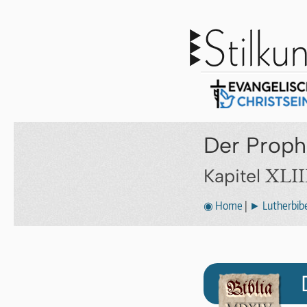
Der Prophe
XLII
Kapitel
◉ Home
|
► Lutherbibe