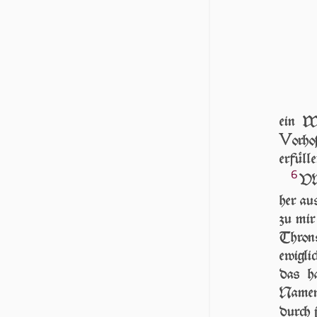
ein W
V
orho
erfüll
6
VN
her au
zu mir
Throns
ewiglic
das ha
Namen 
durch 