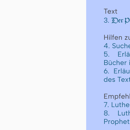
Text
3.
Der Pro
Hilfen 
4. Such
5. Erl
Bücher 
6. Erlä
des Tex
Empfeh
7. Luth
8. Lut
Prophe