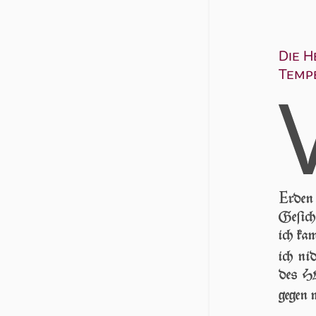
Die H
Temp
E
rden 
Geſicht
ich kam
ich ni
des H
gegen 