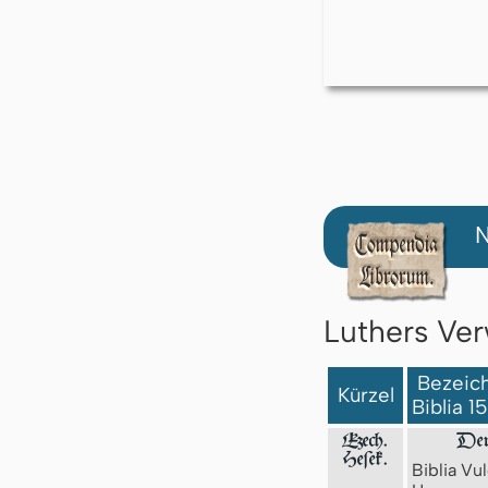
N
Luthers Ver
Bezeich
Kürzel
Biblia 1
Ezech.
Der 
Heſek.
Biblia Vul