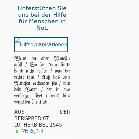
Unterstützen Sie
uns bei der Hilfe
für Menschen in
Not:
Wenn du aber Almoſen
gibſt / So las deine lincke
hand nicht wiſſen / was die
rechte thut / Auff das dein
Almoſen verborgen ſey / vnd
dein Vater / der in das
verborgen ſihet / wird dirs
vergelten öffentlich.
AUS DER
BERGPREDIGT
LUTHERBIBEL 1545
Mt 6,
3-4