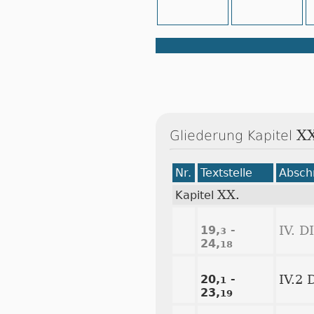
XX
Gliederung Kapitel
Nr.
Textstelle
Abschn
XX.
Kapitel
19,
-
IV. 
3
24,
18
20,
-
IV.2 
1
23,
19