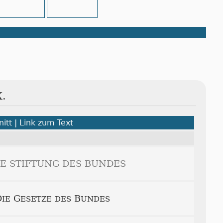
.
itt | Link zum Text
DIE STIFTUNG DES BUNDES
D
G
B
IE
ESETZE
DES
UNDES