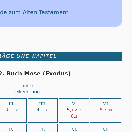
ede zum Alten Testament
RÄGE UND KAPITEL
2. Buch Mose (Exodus)
Index
Gliederung
III.
IIII.
V.
VI.
3,
4,
5,
;
6,
1-22
1-31
1-23
2-30
6,
1
IX.
X.
XI.
XII.