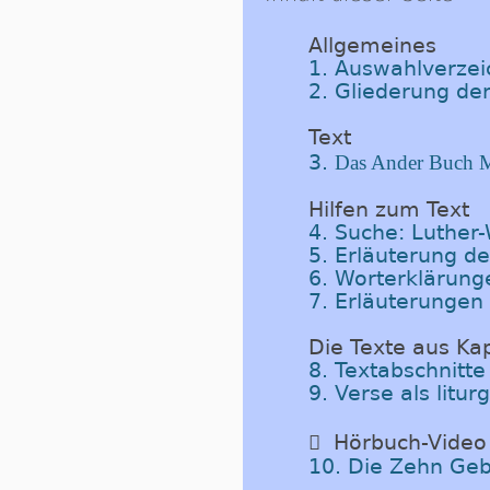
Allgemeines
1. Auswahlverzeic
2. Gliederung der
Text
3.
Das Ander Buch M
Hilfen zum Text
4. Suche: Luther
5. Erläuterung d
6. Worterklärung
7. Erläuterungen
Die Texte aus Kap
8. Textabschnitte
9. Verse als litu

Hörbuch-Video
10. Die Zehn Ge