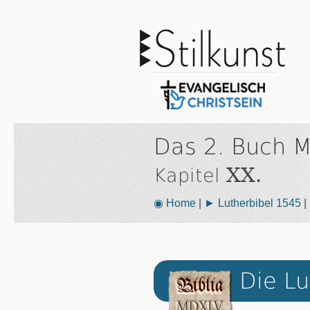
Das 2. Buch 
XX.
Kapitel
◉ Home
|
► Lutherbibel 1545
|
Die Lu