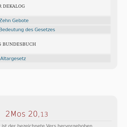
R DEKALOG
 Zehn Gebote
 Bedeutung des Gesetzes
AS BUNDESBUCH
Altargesetz
2Mos 20,
13
 ist der bezeichnete Vers hervorgehoben.