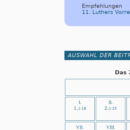
Empfehlungen
11. Luthers Vorr
AUSWAHL DER BEIT
Das 
I.
II.
1,
2,
1-18
1-25
VII.
VIII.