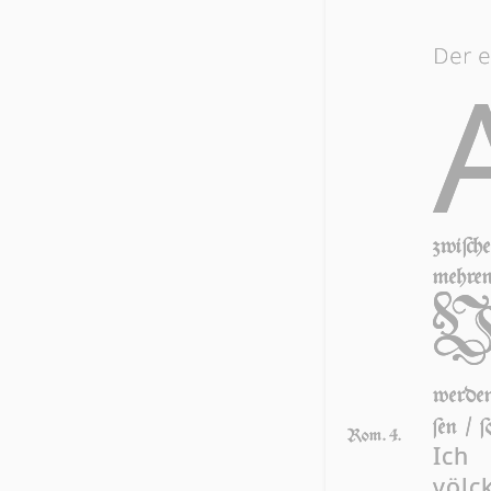
Der e
zwi­ſc
mehre
wer­de
ſen / 
Rom. 4.
Ich
völck