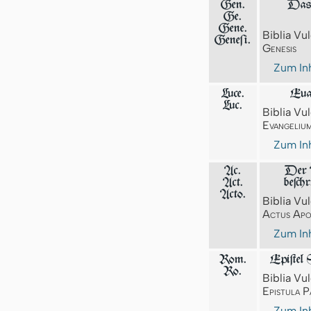
Gen.
Das 
Ge.
Gene.
Biblia Vul
Geneſi.
Genesis
Zum Inh
Luce.
Eua
Luc.
Biblia Vul
Evangeliu
Zum Inh
Ac.
Der A
Act.
beſch
Acto.
Biblia Vul
Actus Apo
Zum Inh
Rom.
Epiſtel 
Ro.
Biblia Vul
Epistula P
Zum Inh