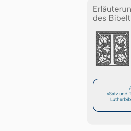
Erläuteru
des Bibelt
A
»Satz und 
Lutherbib