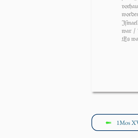
vorhau
wor­de
Iſmae
war / 
Es war
1Mos XV
↤