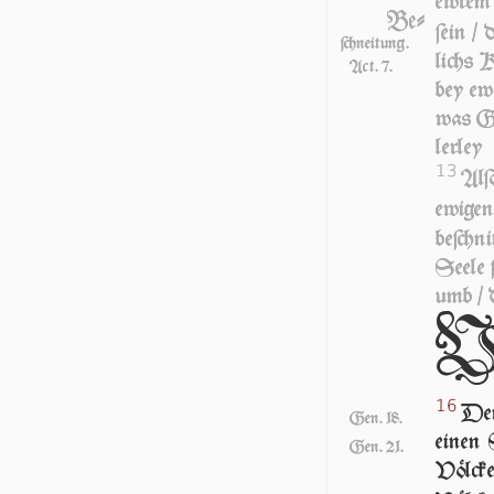
ewrem 
Be-
ſein /
ſchneitung.
lichs K
Act. 7.
bey ew
was Geſ
ler­le
13
Al­
ewige
beſchn
Seele ſ
umb / 
16
Den
Gen. 18.
einen 
Gen. 21.
Völ­ck­