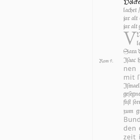
Völ­ck­
lachet 
jar al
jar alt
V
N
l
Sara d
Iſaac 
Rom 9.
nen 
mit 
Iſmael 
geſegn
faſt ſe
zum g
Bund
den 
zeit