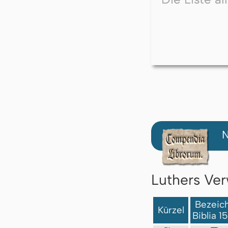
N
Luthers Ver
Bezeich
Kürzel
Biblia 1