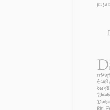
jm zu 
D
erkauf
Hau­ſe 
deſ­ſel
Ab­ra­
Vorhau
ſein S