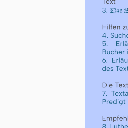
Text
3.
Das Er
Hilfen 
4. Such
5. Erl
Bücher 
6. Erlä
des Tex
Die Text
7. Text
Predigt
Empfeh
8. Luth