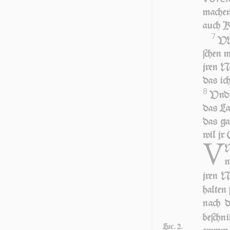
machen 
auch K
7
VN
ſchen 
jren N
das ic
8
Vnd 
das Lan
das ga
wil jr 
V
N
n
jren N
hal­ten
nach d
beſchn
Luc. 2.