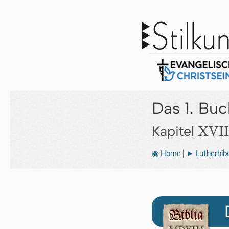
Das 1. Bu
XVII
Kapitel
◉ Home
|
► Lutherbibe