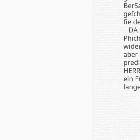
Ber­S
ge­ſc
ſie d
DA 
Phich
wi­de
aber 
pre­
HER­
ein F
lange