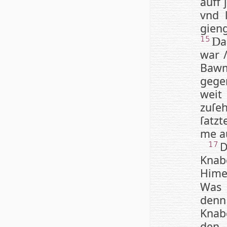
auff 
vnd 
gien
a
15
D
war 
Baw
gege
weit
zuſe
ſatz­
me au
D
17
Knabe
Hi­m
Was i
denn
Knabe
den 