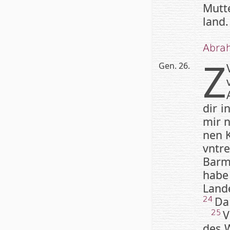
Mutt
land.
Ab­ra
Z
Gen. 26.
dir i
mir n
nen K
vn­tr
Barm­
habe
Lan­d
Da 
24
V
25
des W