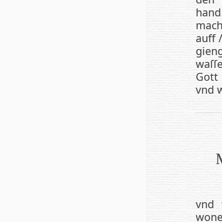
hand 
mac
auff 
gieng
waſ­ſ
Gott
vnd w
vnd 
wonet