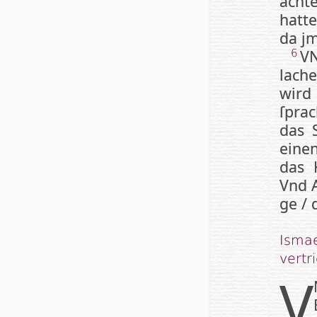
acht
hatt
da jm
VN
6
lach
wird
ſprac
das S
einen
das 
Vnd A
ge / 
Ismae
vertr
V