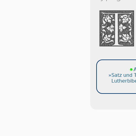
A
»Satz und 
Lutherbib