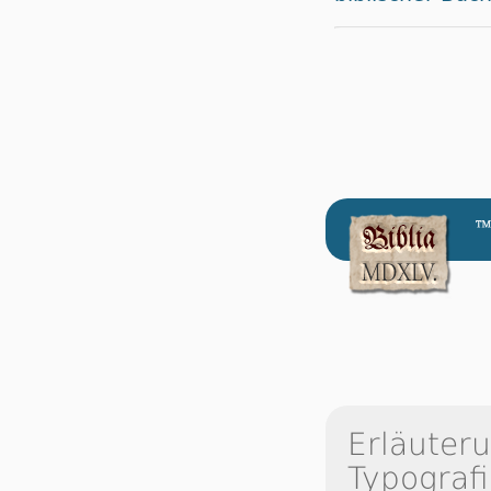
™
Erläuter
Typografi