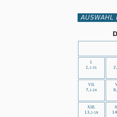
AUSWAHL 
D
I.
1,
2
1-31
VII.
V
7,
8
1-24
XIII.
X
13,
14
1-18