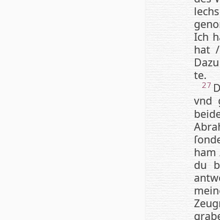
lech
gen
Ich h
hat /
Dazu 
te.
D
27
vnd 
beide
Ab­ra
ſon­d
ham /
du be
ant­w
mei­
Zeug­
gra­