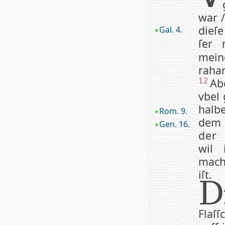
war 
die­ſ
Gal. 4.
ſer 
mein
ra­ha
Abe
12
vbel 
halbe
Rom. 9.
dem 
Gen. 16.
der 
wil
mach
iſt.
D
Flaſ