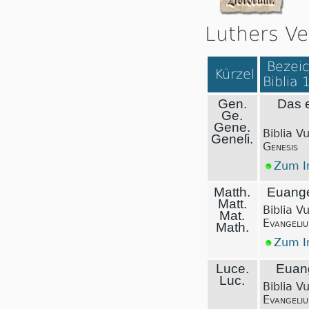
Luthers Ve
Bezeic
Kürzel
Biblia 
Gen.
Das 
Ge.
Gene.
Biblia V
Geneſi.
Genesis
Zum In
Matth.
Euange
Matt.
Biblia V
Mat.
Evangeli
Math.
Zum In
Luce.
Euang
Luc.
Biblia V
Evangeli