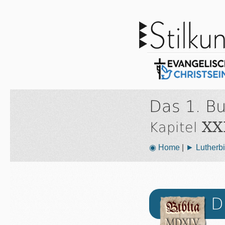
Das 1. B
XXI
Kapitel
◉ Home
|
► Lutherbi
D