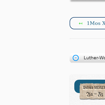
1Mos X
↤
Luther-W