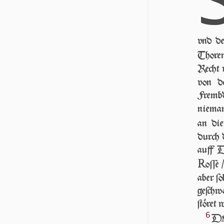
vnd d
Thoren
Recht v
von 
Fremb
nieman
an die
durch 
auff D
R
oſſe
aber ſo
ge­ſch
ſtö­ret 
6
DE