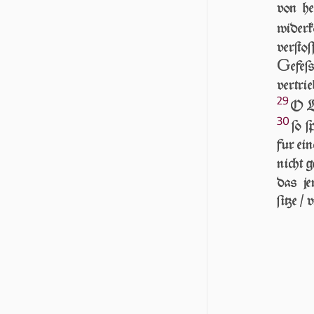
von her
wider
verſto
G
efeſ
vertri
29
O L
30
ſo 
fur ei
nicht g
das je
ſitze /