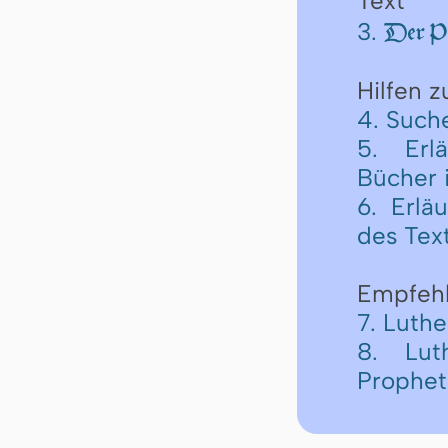
Text
3.
Der Pr
Hilfen 
4. Such
5. Erl
Bücher 
6. Erlä
des Tex
Empfeh
7. Luth
8. Lut
Prophe