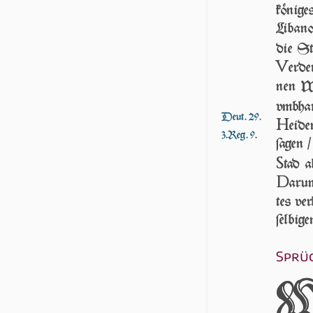
kö­ni­
Libano
die St
V
erde
nen Wo
vmbha
Deut. 29.
H
ei­d
3.Reg. 9.
ſa­gen
S
tad a
D
ar­
tes ver
ſel­bi­
Sprüc