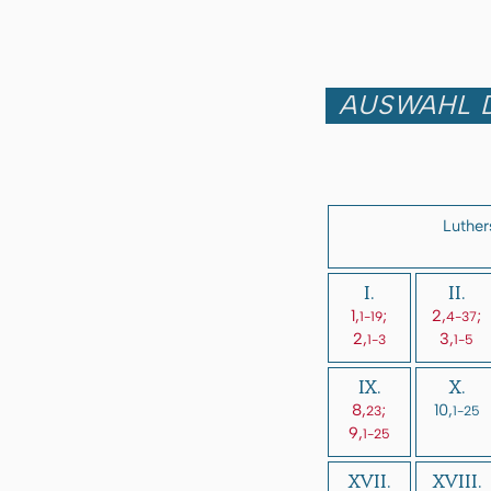
AUSWAHL D
Luther
I.
II.
1,
;
2,
;
1-19
4-37
2,
3,
1-3
1-5
IX.
X.
8,
;
10,
23
1-25
9,
1-25
XVII.
XVIII.