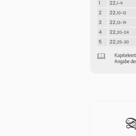
1
22,
1-9
2
22,
10-12
3
22,
13-19
4
22,
20-24
5
22,
25-30
🕮
Ka­pi­tel­ei
An­ga­be der
D