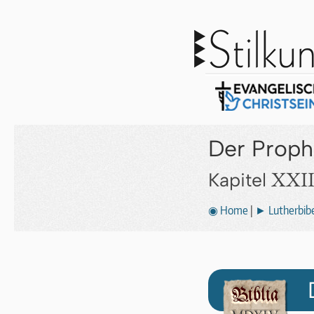
Der Proph
XXII
Kapitel
◉ Home
|
► Lutherbibe