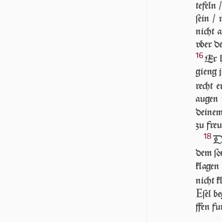
tefeln
ſein /
nicht 
vber d
16
Er h
gieng j
recht
augen v
deine
zu freu
18
D
dem ſon
klagen
nicht k
E
ſel b
f­fen fu