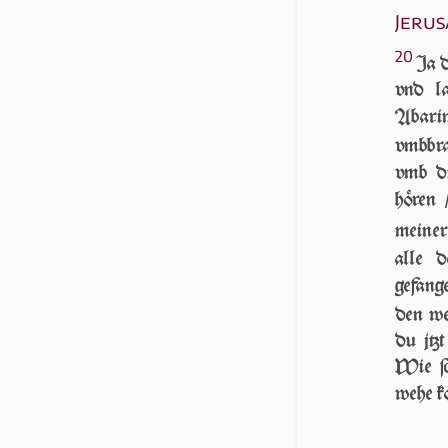
Jerus
20
Ja d
vnd l
Abari
vmbbra
vmb d
hören
meiner
alle 
gefang
den we
du jtz
Wie ſc
wehe ko