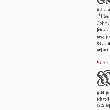
men wi
11
D
en
Joſia /
ſei­ne
gezoge
dern m
gefurt 
Sprüc
gibt j
ich wi
vnd le