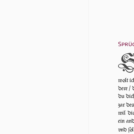
Sprüc
wolt ic
dere /
du dich
zar de
wil di
ein an
vnd ſol