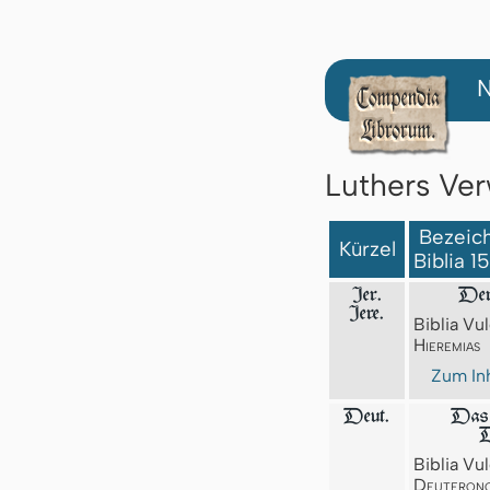
N
Luthers Ver
Bezeich
Kürzel
Biblia 1
Jer.
Der
Jere.
Biblia Vul
Hieremias
Zum Inh
Deut.
Das 
D
Biblia Vul
Deuteron