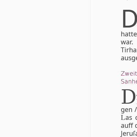
hatte
war
Tirha
ausge
Zweit
Sanhe
D
gen /
as 
L
auff 
Je­ru