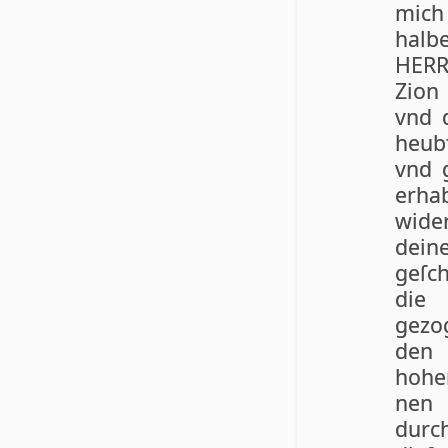
mich 
halben
HERR 
Zion
vnd d
heubt
vnd 
erha
wi­de
dei
geſch
die
gezo
den 
hohe
nen 
durc