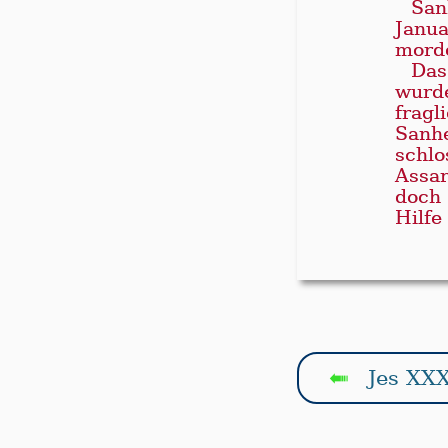
San­
Janua
mor­d
Das
wur­de
frag­
San­h
schlo
As­sa
doch 
Hil­fe
Jes XXX
↤