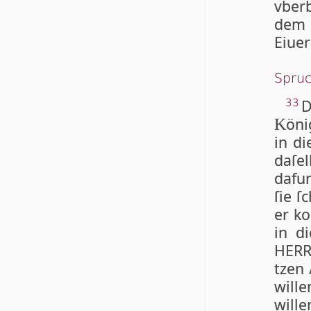
vberb
dem 
Eiuer
Spruc
D
33
öni
K
in di
daſe
dafu
ſie ſ
er ko
in di
HER
tzen 
will
wille