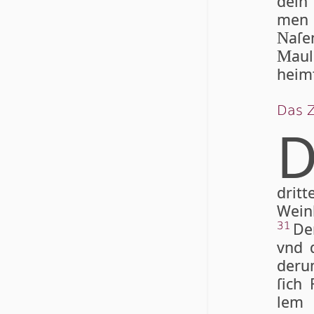
dein
men i
aſe
N
au
M
heimf
Das Z
dritt
Wein
De
31
vnd d
der­u
ſich
lem