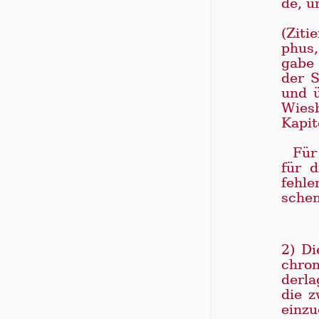
de, u
(Ziti
phus,
gabe 
der S
und üb
Wies­
Kapit
Für
für d
feh­le
schen 
2) Di
chro­
der­l
die z
einzu