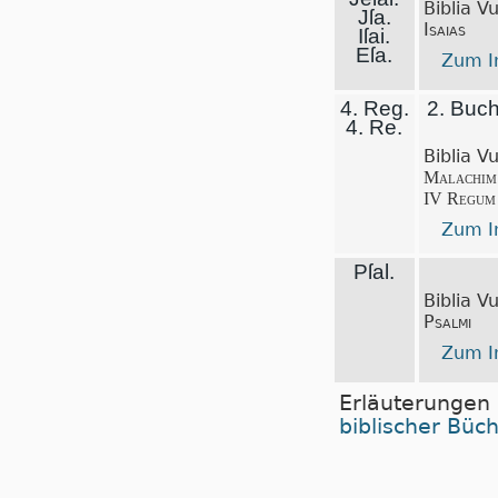
Biblia V
Jſa.
Isaias
Iſai.
Eſa.
Zum In
4. Reg.
2. Buc
4. Re.
Biblia V
Malachim
IV Regum
Zum In
Pſal.
Biblia V
Psalmi
Zum In
Erläuterungen
biblischer Büc