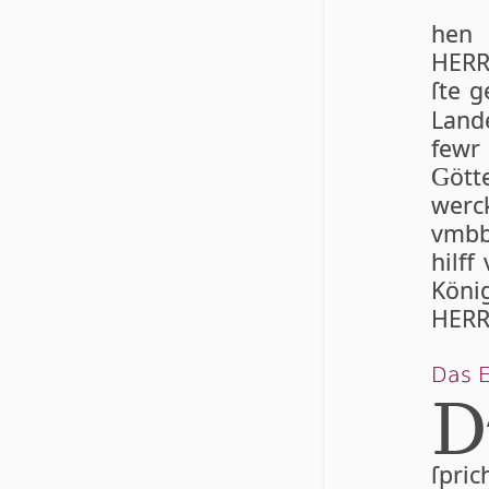
hen 
HERR
ſte g
Lan
fewr 
öt
G
werc
vmbb
hilff
König
HERR 
Das E
D
ſpric