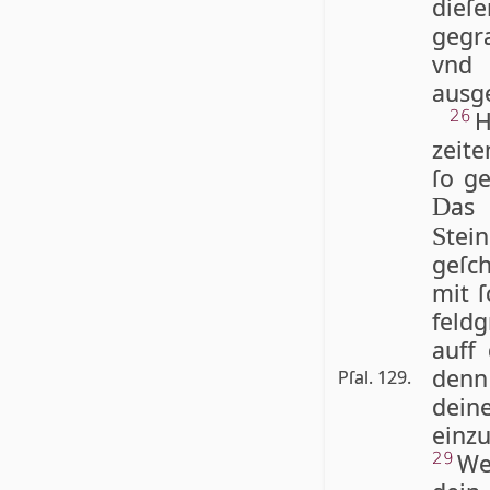
die­ſ
gegr
vnd
ausge
H
26
zeite
ſo ge
as 
D
tei
S
geſc
mit ſ
feld
auff
denn
Pſal. 129.
dein
einz
We
29