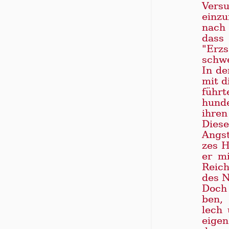
Ver­s
ein­z
nach 
dass 
"Erz­
schwe
In de
mit di
führ­
hun­d
ih­re
Die­s
Angst
zes H
er mi
Reich
des Ni
Doch 
ben, 
lech 
ei­ge