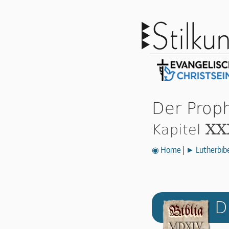
Der Proph
XX
Kapitel
◉ Home
|
► Lutherbibe
D