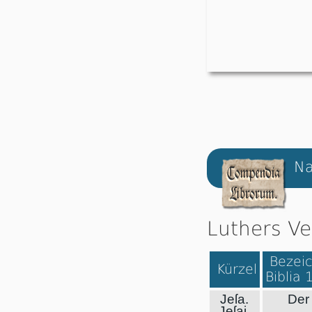
Na
Luthers Ve
Bezeic
Kürzel
Biblia 
Jeſa.
Der 
Jeſai.