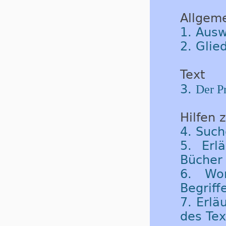
Allgem
1. Ausw
2. Glie
Text
3.
Der Pr
Hilfen 
4. Such
5. Erl
Bücher 
6. Wor
Begriff
7. Erlä
des Tex