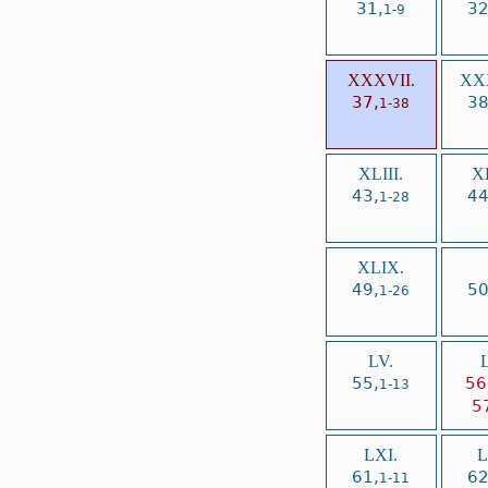
31,
32
1-9
XXXVII.
XXX
37,
38
1-38
XLIII.
XL
43,
44
1-28
XLIX.
49,
50
1-26
LV.
L
55,
56
1-13
5
LXI.
L
61,
62
1-11