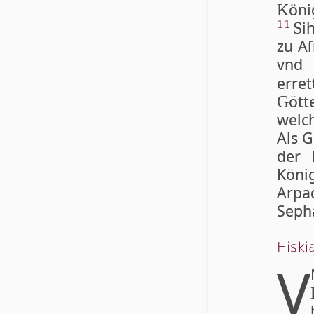
öni
K
i
11
S
zu Aſ
vnd 
erre
ött
G
welc
Als G
der 
Köni
Arp
Seph
His­k
V