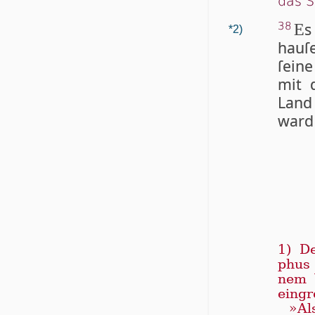
das S
s
38
E
*2)
hau­ſ
ſei­
mit
Land
ward 
1) De
phus 
nem 
ein­gr
»Al