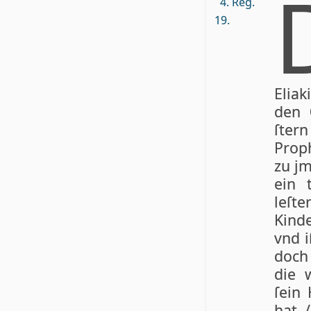
4. Reg.
19.
Elia
den
ſter
Prop
zu jm
ein 
leſte
Kind
vnd i
doch
die 
ſein
hat 