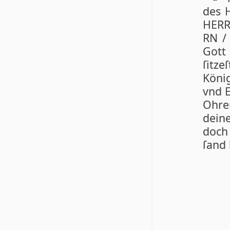
des H
HER
RN /
Gott 
ſitze
König
vnd 
Ohre
deine
doch
ſand 