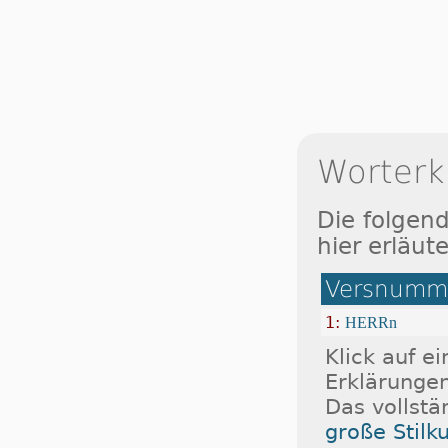
Worterk
Die folgen
hier erläute
Versnumme
1:
HERRn
Klick auf e
Erklärungen
Das vollstä
große Stilk