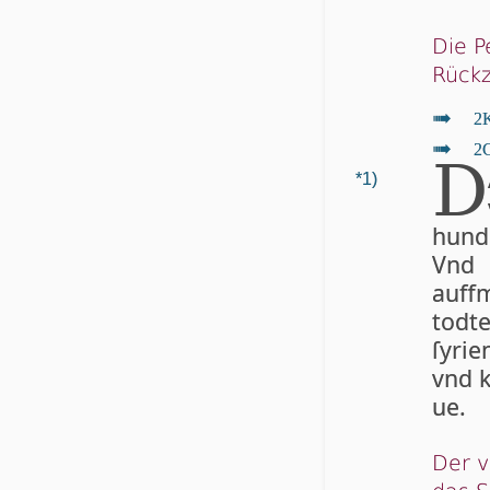
Die P
Rück
↦
2K
↦
2C
D
*1)
hund
Vnd 
auffm
tod­t
ſy­ri
vnd k
ue.
Der v