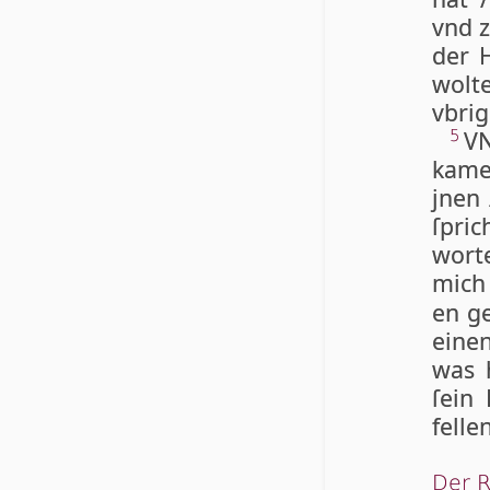
vnd z
der 
wolt
vbrig
VN
5
ka­me
jnen
ſpric
wor­t
mich
en g
eine
was 
ſein
felle
Der R