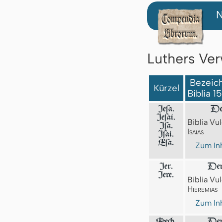
N
Luthers Ver
Bezeich
Kürzel
Biblia 1
Jeſa.
Der
Jeſai.
Biblia Vul
Jſa.
Isaias
Iſai.
Eſa.
Zum Inh
Jer.
Der
Jere.
Biblia Vul
Hieremias
Zum Inh
Ezech.
Der 