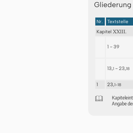
Gliederung
Nr.
Textstelle
XXIII.
Kapitel
1 - 39
13,
- 23,
1
18
1
23,
1-18
🕮
Ka­pi­tel­ei
An­ga­be der