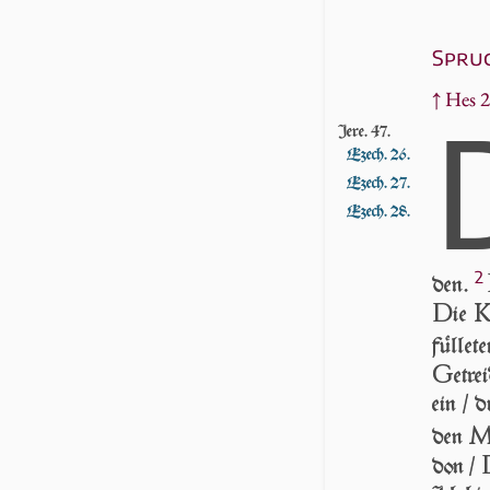
Spruc
↑ Hes 2
Jere. 47.
Ezech. 26.
Ezech. 27.
Ezech. 28.
2
den.
D
ie
füllet
G
etre
ein / 
den
don /