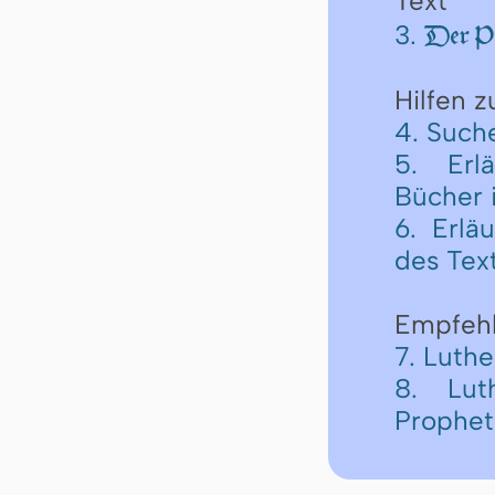
Text
3.
Der Pr
Hilfen 
4. Such
5. Erl
Bücher 
6. Erlä
des Tex
Empfeh
7. Luth
8. Lut
Prophe