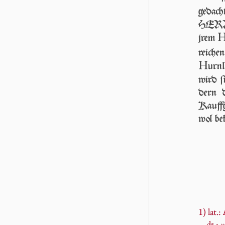
gedach
HERR 
jrem
rei­ch
H
urn
wird ſ
dern 
Kauff­
wol bek
1) lat.:
dt.: 