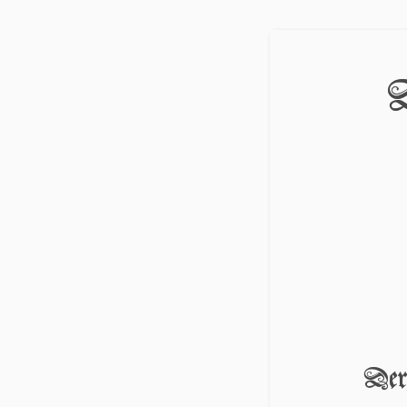
D
Der