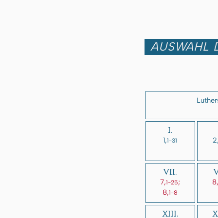
AUSWAHL D
Luther
I.
1,
2
1-31
VII.
V
7,
;
8
1-25
8,
1-8
XIII.
X