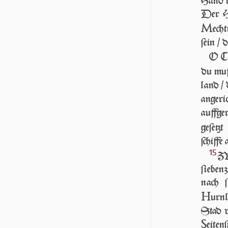
Hand 
Der HE
M
ech­
ſein / 
O Ch
du muſ
land /
angeric
auffge
geſetzt
ſchiffe
15
ZV
ſieben
nach 
H
urnl
Stad v
S
eiten