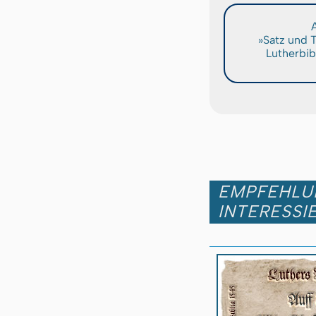
A
»Satz und 
Lutherbib
EMPFEHLUN
INTERESSI