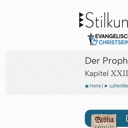
Der Proph
XXII
Kapitel
◉ Home
|
► Lutherbibe