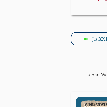
Jes XXI
↤
Luther-Wo