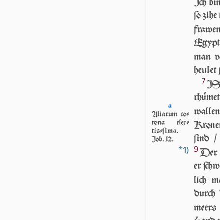
Ich bin
ſo zihe
fraw­e
Egypto 
man vo
heulet 
7
ISt
rhümet
a
walle
Aliarum co­
ro­na elec­
Kronen
tiſ­ſi­ma.
ſind 
Iob. 12.
9
*1)
Der 
er ſchw
lich m
durch 
meers