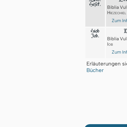
Heſek.
Biblia Vul
Hiezechiel
Zum Inh
Hiob
D
Iob.
Biblia Vul
Iob
Zum Inh
Erläuterungen s
Bücher