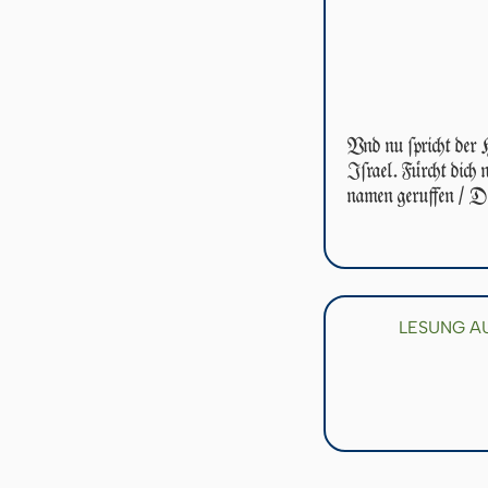
Vnd nu ſpricht der 
Iſ­ra­el. Fürcht dich
namen geruffen / Du
LESUNG A