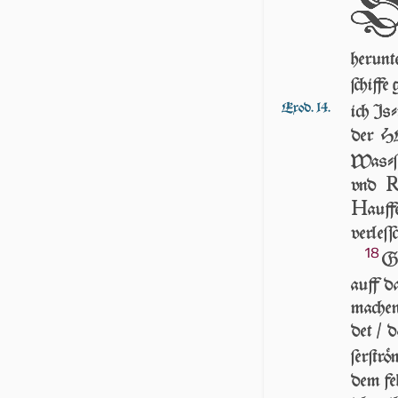
herunte
ſchiffe
Exod. 14.
ich Iſ­
der 
Waſ­ſe
vnd
H
auff
verleſſ
18
GE
auff 
machen 
det / 
ſerſtr
dem fel