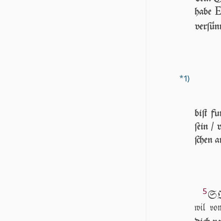
habe
ver­ſü­
*1)
biſt f
ſein / 
ſchen a
5
SO 
wil v