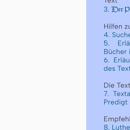
Text
3.
Der Pr
Hilfen 
4. Such
5. Erl
Bücher 
6. Erlä
des Tex
Die Text
7. Text
Predigt
Empfeh
8. Luth