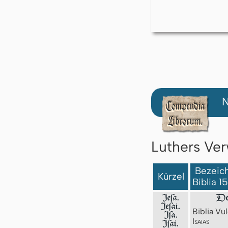
N
Luthers Ver
Bezeich
Kürzel
Biblia 1
Jeſa.
Der
Jeſai.
Biblia Vul
Jſa.
Isaias
Iſai.