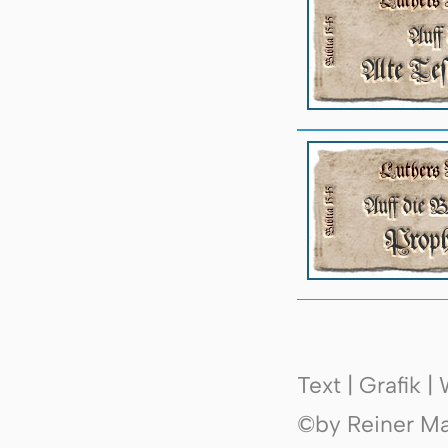
Text | Grafik 
©by Reiner Mak