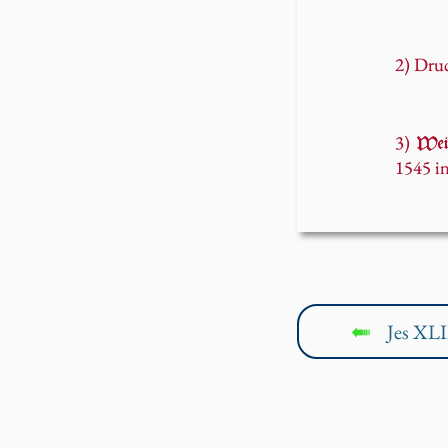
2) Druc
3)
Wei
1545 in
Jes XLI
↤