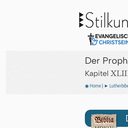
Der Proph
XLII
Kapitel
◉ Home
|
► Lutherbibe