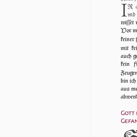
I
R a
vnd 
wi­ſſet
Vor mi
keiner 
mit ke
auch ge
kein f
Zeugen
bin ich
aus me
abwen
Gott 
Gefa