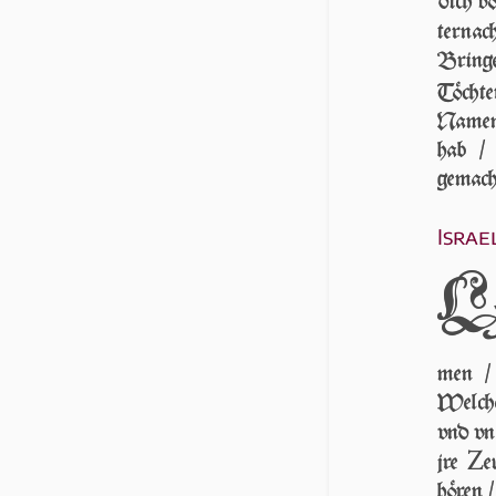
dich v
ter­nac
Bring
Töcht
Namen 
hab / 
gemach
Israe
men /
Welcher
vnd vns
Z
jre
e
hören /