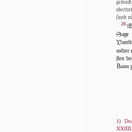
gemach
vber­tr
ſund ni
26
ER
Sage 
Vorelt
wi­der
ſten de
B
ann 
1) Dru
XXIIII