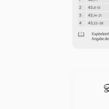
2
43,
8-13
3
43,
14-21
4
43,
22-28
🕮
Ka­pi­tel­ei
An­ga­be der
D