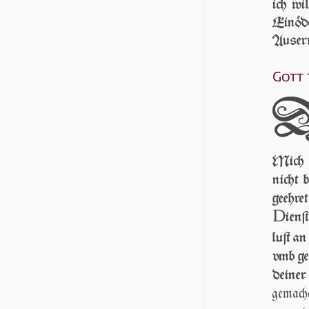
ich wi
Einöd
Auserw
Gott 
Mich ge
nicht 
geehr
D
ienſ
luſt a
vmb ge
deine
gemac