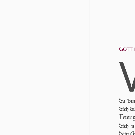
Gott 
du dur
dich d
F
ewr g
dich n
dein Go