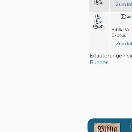
Eſa.
Zum Inh
Ex.
Das 
Exo.
Exod.
Biblia Vul
Exodus
Zum Inh
Erläuterungen s
Bücher