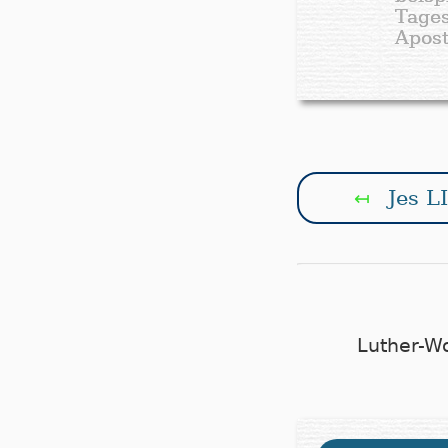
Tage
Apost
Jes LI
↤
Luther-W