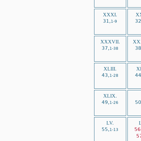
XXXI.
XX
31,
32
1-9
XXXVII.
XXX
37,
38
1-38
XLIII.
XL
43,
44
1-28
XLIX.
49,
50
1-26
LV.
L
55,
56
1-13
5