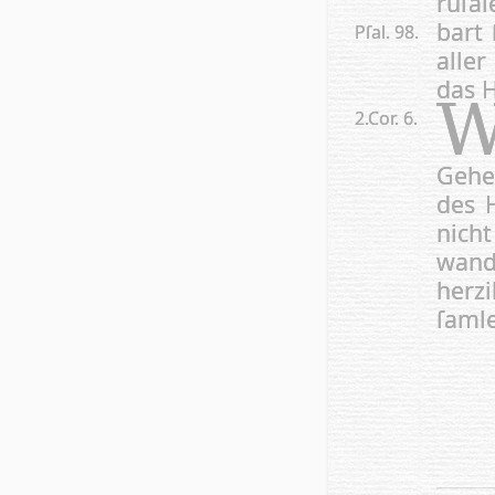
ru­ſa­
bart 
Pſal. 98.
al­le
das H
2.Cor. 6.
Ge­he
des H
nicht
wan­
her­z
ſam­l