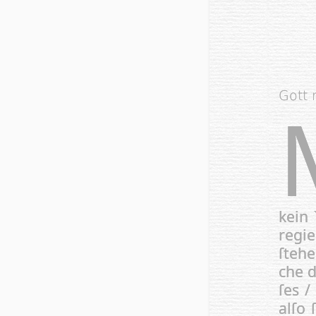
Gott r
kein
re­gi
ſte­h
che d
ſes /
al­ſo