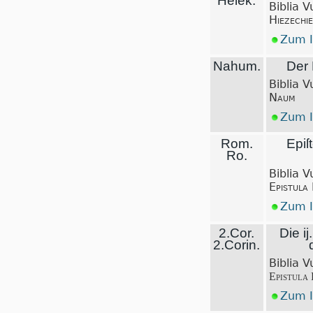
Heſek.
Biblia V
Hiezechie
Zum I
Nahum.
Der
Biblia V
Naum
Zum I
Rom.
Epiſ
Ro.
Biblia V
Epistula
Zum I
2.Cor.
Die ij
2.Corin.
Biblia V
Epistula 
Zum I