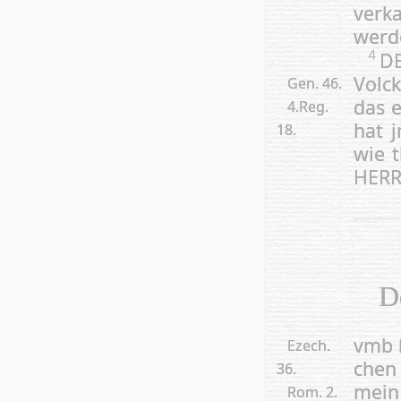
ver­k
wer­d
DE
4
Volck
Gen. 46.
das e
4.Reg.
hat j
18.
wie t
HERR
D
vmb ſ
Ezech.
chen 
36.
mein 
Rom. 2.