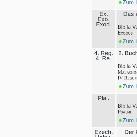
Zum I
Ex.
Das 
Exo.
Exod.
Biblia V
Exodus
Zum I
4. Reg.
2. Buc
4. Re.
Biblia V
Malachim
IV Regu
Zum I
Pſal.
Biblia V
Psalmi
Zum I
Ezech.
Der 