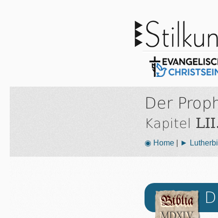
Der Proph
LII
Kapitel
◉ Home
|
► Lutherbi
D