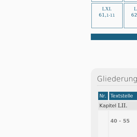
LXI.
L
61,
62
1-11
Gliederung
Nr.
Textstelle
LII.
Kapitel
40 - 55