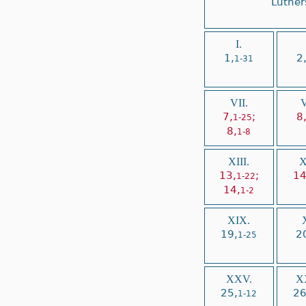
Luther
I.
1,
2
1-31
VII.
V
7,
;
8
1-25
8,
1-8
XIII.
X
13,
;
14
1-22
14,
1-2
XIX.
19,
2
1-25
XXV.
X
25,
26
1-12