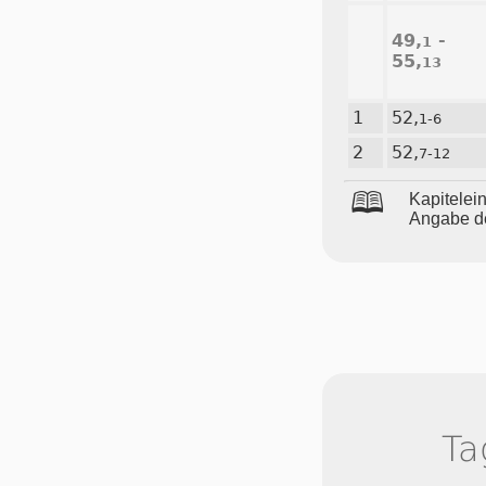
49,
-
1
55,
13
1
52,
1-6
2
52,
7-12
🕮
Ka­pi­tel­e
An­ga­be de
Ta