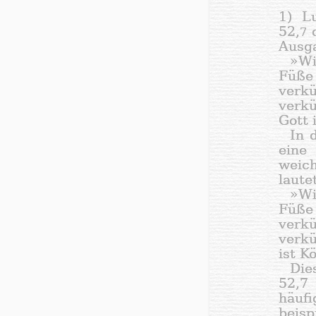
1) L
52,
d
7
Ausga
»Wi
Füße
verk
verkü
Gott 
In 
eine
weich
laute
»Wi
Füße
verk
verkü
ist K
Die
52,7
häu
beisp