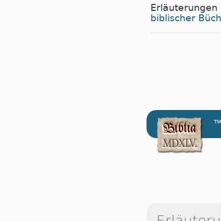
Erläuterungen
biblischer Büc
™
Erläuter