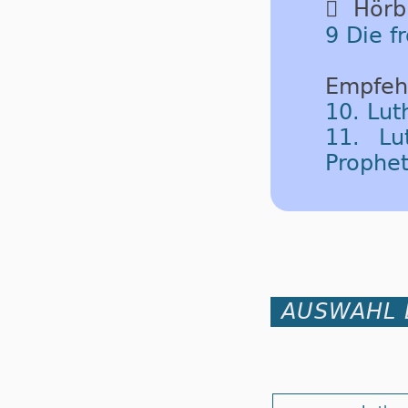

Hörbu
9 Die f
Empfeh
10. Lut
11. Lu
Prophe
AUSWAHL 