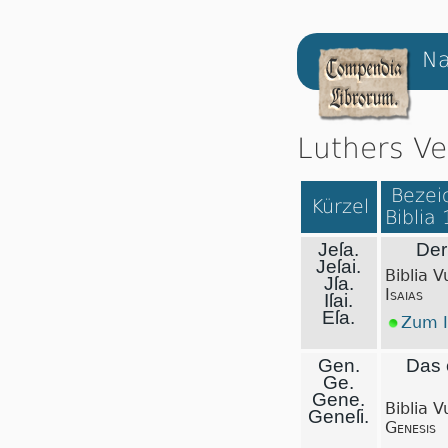
Na
Luthers Ve
Bezeic
Kürzel
Biblia
Jeſa.
Der
Jeſai.
Biblia V
Jſa.
Isaias
Iſai.
Eſa.
Zum I
Gen.
Das 
Ge.
Gene.
Biblia V
Geneſi.
Genesis