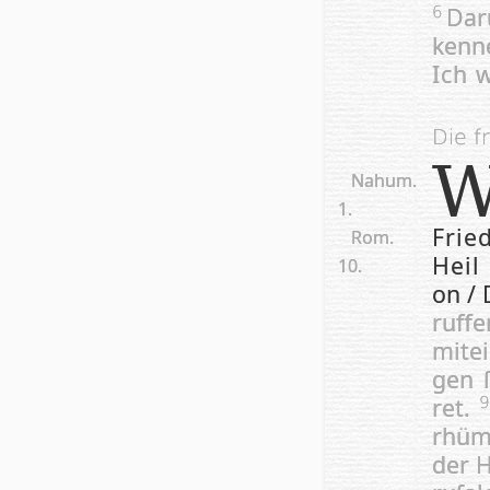
Da­
6
ken­n
Ich w
Die f
Nahum.
1.
Frie­
Rom.
Heil 
10.
on / 
ruf­f
mit­e
gen ſ
ret.
rhü­m
der H